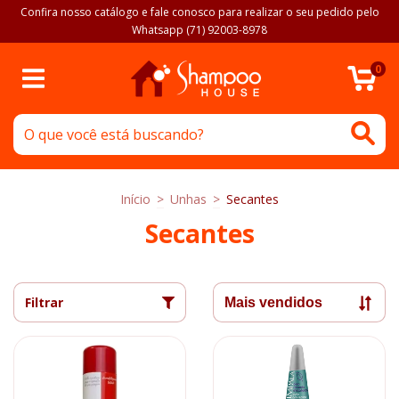
Confira nosso catálogo e fale conosco para realizar o seu pedido pelo
Whatsapp (71) 92003-8978
0
Início
>
Unhas
>
Secantes
Secantes
Filtrar