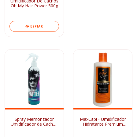
Umidificador De Cachos
Oh My Hair Power 500g
ESPIAR
Spray Memorizador
MaxCapi - Umidificador
Umidificador de Cachos
Hidratante Premium
Day After Soul Power
420ml
315ml