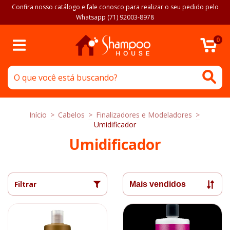
Confira nosso catálogo e fale conosco para realizar o seu pedido pelo
Whatsapp (71) 92003-8978
0
Início
>
Cabelos
>
Finalizadores e Modeladores
>
Umidificador
Umidificador
Filtrar