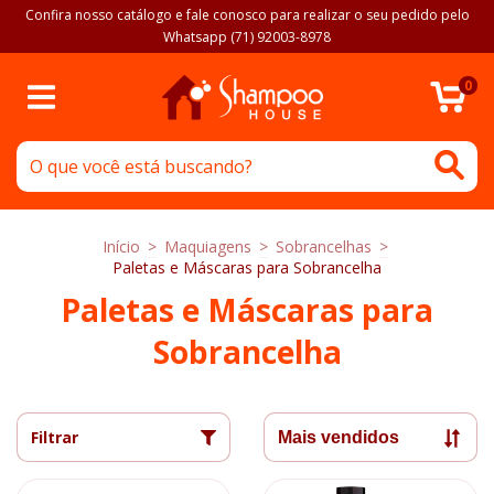
Confira nosso catálogo e fale conosco para realizar o seu pedido pelo
Whatsapp (71) 92003-8978
0
Início
>
Maquiagens
>
Sobrancelhas
>
Paletas e Máscaras para Sobrancelha
Paletas e Máscaras para
Sobrancelha
Filtrar