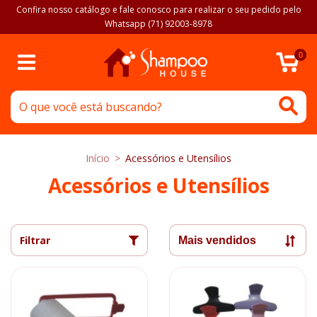
Confira nosso catálogo e fale conosco para realizar o seu pedido pelo
Whatsapp (71) 92003-8978
0
Início
>
Acessórios e Utensílios
Acessórios e Utensílios
Filtrar