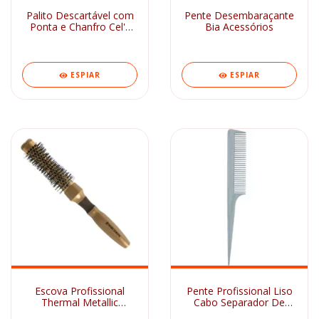
Palito Descartável com
Pente Desembaraçante
Ponta e Chanfro Cel's
Bia Acessórios
100un
ESPIAR
ESPIAR
Escova Profissional
Pente Profissional Liso
Thermal Metallic
Cabo Separador De
Concava Vazada 25mm
Mechas Marco Boni