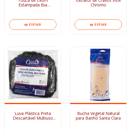
Touca de Cetim
Extrator de Cravos Inox
Estampada Bia
Chromo
Acessórios
ESPIAR
ESPIAR
Luva Plástica Preta
Bucha Vegetal Natural
Descartável Multiuso
para Banho Santa Clara
100 Unidades Santa
Clara